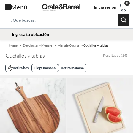
Menú
Inicia sesión
Search
Bar
location-
Ingresa tu ubicación
icon
Home
Decohogar - Menaje
Menaje Cocina
Cuchillos y tablas
Cuchillos y tablas
Resultados
(
14
)
Retira hoy
Llega mañana
Retira mañana