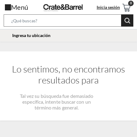
Menú
Inicia sesión
Search
Bar
location-
Ingresa tu ubicación
icon
Lo sentimos, no encontramos
resultados para
Tal vez su búsqueda fue demasiado
específica, intente buscar con un
término más general.