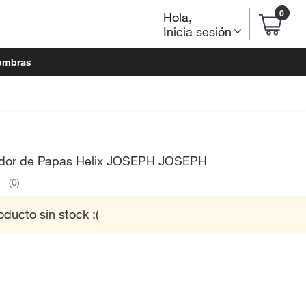
0
Hola
,
Inicia sesión
ombras
dor de Papas Helix JOSEPH JOSEPH
(0)
oducto sin stock :(