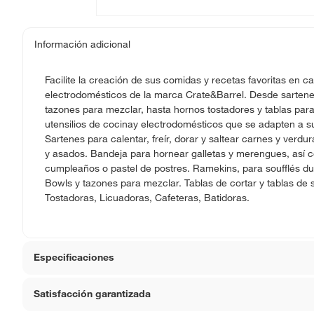
Información adicional
Facilite la creación de sus comidas y recetas favoritas en ca
electrodomésticos de la marca Crate&Barrel. Desde sartenes 
tazones para mezclar, hasta hornos tostadores y tablas para
utensilios de cocinay electrodomésticos que se adapten a su
Sartenes para calentar, freír, dorar y saltear carnes y verdu
y asados. Bandeja para hornear galletas y merengues, así 
cumpleaños o pastel de postres. Ramekins, para soufflés dul
Bowls y tazones para mezclar. Tablas de cortar y tablas de 
Tostadoras, Licuadoras, Cafeteras, Batidoras.
Especificaciones
Satisfacción garantizada
Material
Plástic