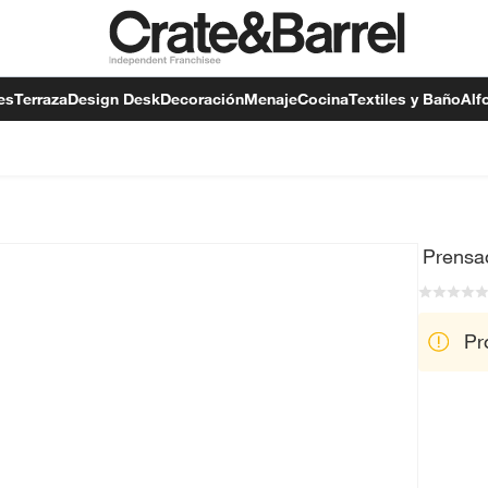
es
Terraza
Design Desk
Decoración
Menaje
Cocina
Textiles y Baño
Alf
Prensa
Pr