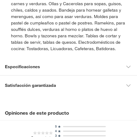
carnes y verduras. Ollas y Cacerolas para sopas, guisos,
chiles, caldos y asados. Bandeja para hornear galletas y
merengues, así como para asar verduras. Moldes para
pastel de cumpleaños o pastel de postres. Ramekins, para
soufflés dulces, verduras al horno o platos de huevo al
horno. Bowls y tazones para mezclar. Tablas de cortar y
tablas de servir, tablas de quesos. Electrodomésticos de
cocina: Tostadoras, Licuadoras, Cafeteras, Batidoras.
Especificaciones
Hecho en
China
Satisfacción garantizada
La mayoría de los productos tienen
30 días desde que los recibes
para hacer una devolución.
Condicion del
Nuevo
producto
Sin embargo, tenemos categorías que cuentan con plazos diferentes,
Opiniones de este producto
otras con restricciones y algunas que no se pueden devolver ni
cambiar. Conoce cuáles son:
5
Modelo
WK 3420
4
Productos vendidos por
Falabella, Tottus y otros vendedores tienen:
3