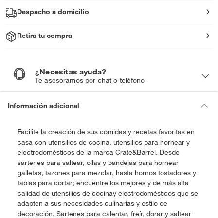
Despacho a domicilio
Retira tu compra
¿Necesitas ayuda?
¿
N
Te asesoramos por chat o teléfono
e
c
e
s
i
Información adicional
t
a
s
a
y
Facilite la creación de sus comidas y recetas favoritas en
u
d
casa con utensilios de cocina, utensilios para hornear y
a
?
electrodomésticos de la marca Crate&Barrel. Desde
sartenes para saltear, ollas y bandejas para hornear
galletas, tazones para mezclar, hasta hornos tostadores y
tablas para cortar; encuentre los mejores y de más alta
calidad de utensilios de cocinay electrodomésticos que se
adapten a sus necesidades culinarias y estilo de
decoración. Sartenes para calentar, freír, dorar y saltear