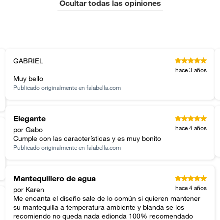
Ocultar todas las opiniones
cm
inión
cm
GABRIEL
, suplementos alimenticios, vitaminas.
hace 3 años
cm
Muy bello
Publicado originalmente en
falabella.com
as de baño con señales de uso, sin empaques, etiquetas o
Elegante
En Crate&Barrel contamos con las mejores marcas de
hace 4 años
por Gabo
cocinas de todo el mundo, desde expertos en
Cumple con las características y es muy bonito
cuchillería hasta aficionados a los electrodomésticos,
Publicado originalmente en
falabella.com
encuentre más de 40 marcas de cocinas importantes y
de alta calidad. Revise los utensilios de cocina All-Clad
o Cuisinart y las ollas y sartenes Calphalon. Las ollas y
Mantequillero de agua
sartenes de cobre de Ruffoni o los exclusivos utensilios
hace 4 años
por Karen
de cocina SCANPAN de diseño escandinavo combinan
Me encanta el diseño sale de lo común si quieren mantener
una apariencia elegante con calidad profesional. Si
su mantequilla a temperatura ambiente y blanda se los
busca electricidad confiable y fácil de usar, a precios
recomiendo no queda nada edionda 100% recomendado