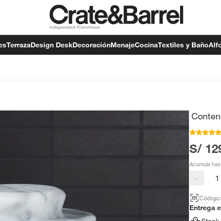
es
Terraza
Design Desk
Decoración
Menaje
Cocina
Textiles y Baño
Alf
Conten
S/ 12
Acumula has
−
Código
Entrega 
Stock 