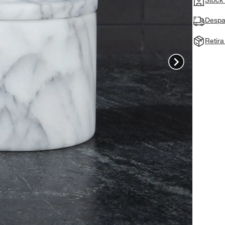
Despa
Retir