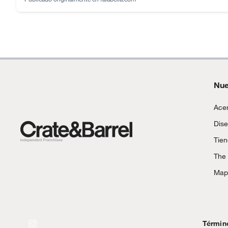
Nue
Acer
Dise
Tie
The
Mapa
Términ