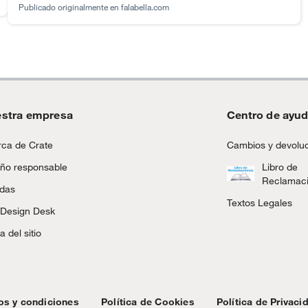
asequibles, considere los electrodomésticos Breville,
Publicado originalmente en
falabella.com
Cuisinart o Philips. Para los amantes del diseño,
considerar fabricantes modernos como SMEG, Wolf,
Moccamaster, KitchenAid y Haden.
stra empresa
Centro de ayu
ca de Crate
Cambios y devolu
ño responsable
Libro de
Reclamac
ndas
Textos Legales
 Design Desk
 del sitio
os y condiciones
Política de Cookies
Política de Privaci