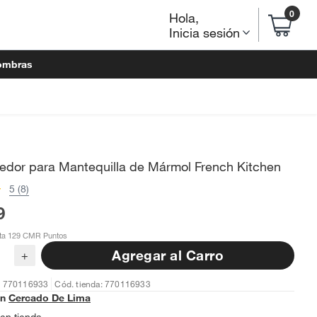
0
Hola
,
Inicia sesión
ombras
edor para Mantequilla de Mármol French Kitchen
5 (8)
9
ta 129 CMR Puntos
Agregar al Carro
+
: 770116933
Cód. tienda: 770116933
en
Cercado De Lima
en tienda