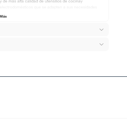
y de más alta calidad de utensilios de cocinay
electrodomésticos que se adapten a sus necesidades
culinarias y estilo de decoración.
 Más
los recibes para hacer una devolución.
 diferentes, otras con restricciones y algunas
son:
edores tienen:
ros productos para asfalto, hormigón, albañilería.
edores
tros productos para asfalto.
ésticos, tecnología, línea blanca, colchones, muebles,