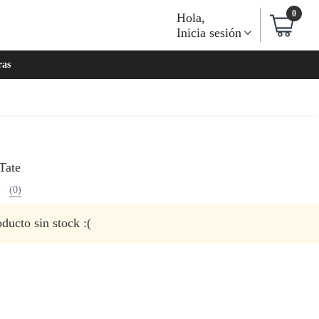
0
Hola
,
Inicia sesión
ras
Tate
(0)
ducto sin stock :(