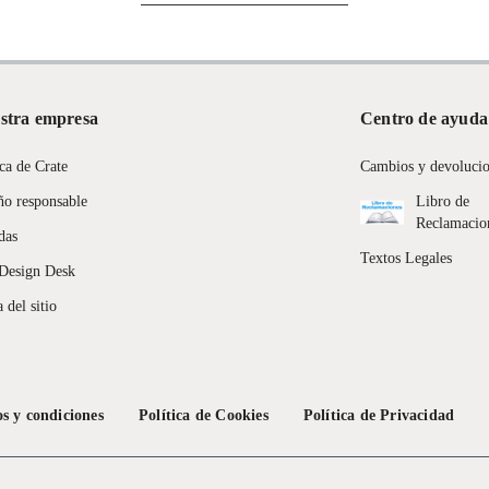
 ensamblado requerido
stra empresa
Centro de ayuda
entos alimenticios, vitaminas.
ca de Crate
Cambios y devoluci
con señales de uso, sin empaques, etiquetas o sellos.
ño responsable
Libro de
Reclamacio
das
Textos Legales
Design Desk
 del sitio
s y condiciones
Política de Cookies
Política de Privacidad