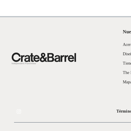
No se pueden devolver o cambiar bajo cambio de opinión
Tipo de ensamblado
Algo de
Productos de compra internacional.
Productos comprados en Outlet Atocongo.
Nue
Productos perecibles como alimentos, bebidas, medicamentos, suplem
Productos digitales (descarga inmediata).
Acer
Por motivos de salubridad, la ropa interior inferior y ropas de baño 
Dise
Alimentos, bebidas, fórmulas y leches para bebés.
Productos hechos a medida.
Tien
Pinturas de color a pedido.
The 
Plantas.
Mapa
Productos que hayan sido previamente instalados.
Baterías de auto.
Motocicletas y bicicletas motorizadas.
Licores y cigarros electrónicos.
Término