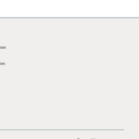
ones
nes