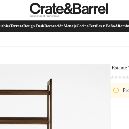
ebles
Terraza
Design Desk
Decoración
Menaje
Cocina
Textiles y Baño
Alfomb
Estante 
Pro