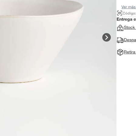
Ver más
Código
Entrega 
Stock 
Despa
Retir