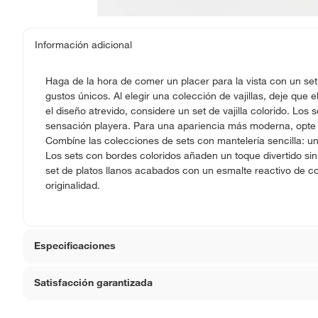
Información adicional
Haga de la hora de comer un placer para la vista con un se
gustos únicos. Al elegir una colección de vajillas, deje que el
el diseño atrevido, considere un set de vajilla colorido. Los 
sensación playera. Para una apariencia más moderna, opte 
Combíne las colecciones de sets con mantelería sencilla: un
Los sets con bordes coloridos añaden un toque divertido sin
set de platos llanos acabados con un esmalte reactivo de col
originalidad.
Especificaciones
Satisfacción garantizada
Hecho en
Portuga
La mayoría de los productos tienen
30 días desde que 