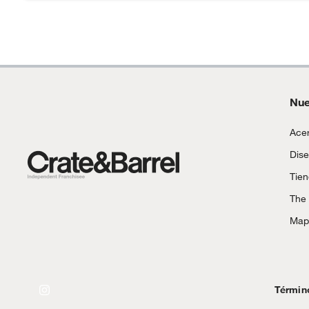
Número de piezas
1
Alimentos, bebidas, fórmulas y leches para bebés.
Productos hechos a medida.
Pinturas de color a pedido.
Plantas.
Productos que hayan sido previamente instalados.
Nue
Baterías de auto.
Motocicletas y bicicletas motorizadas.
Acer
Licores y cigarros electrónicos.
Dise
Tie
The
Mapa
Términ