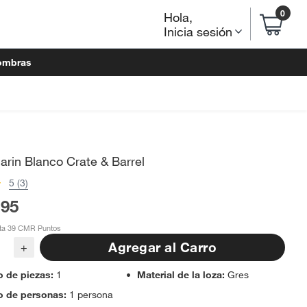
0
Hola
,
Inicia sesión
ombras
rin Blanco Crate & Barrel
5 (3)
.95
ta 39 CMR Puntos
Agregar al Carro
+
 de piezas
:
1
Material de la loza
:
Gres
 de personas
:
1 persona