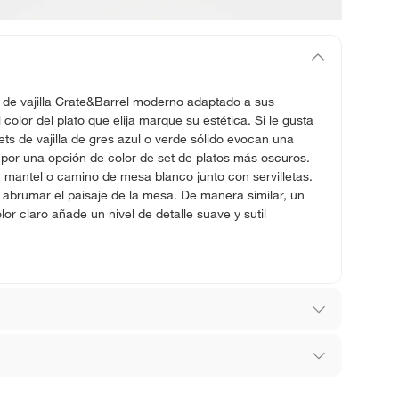
t de vajilla Crate&Barrel moderno adaptado a sus
 color del plato que elija marque su estética. Si le gusta
sets de vajilla de gres azul o verde sólido evocan una
por una opción de color de set de platos más oscuros.
 mantel o camino de mesa blanco junto con servilletas.
 abrumar el paisaje de la mesa. De manera similar, un
or claro añade un nivel de detalle suave y sutil
l
los recibes para hacer una devolución.