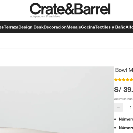
es
Terraza
Design Desk
Decoración
Menaje
Cocina
Textiles y Baño
Alf
Bowl Ma
S/ 39
Acumula has
−
Número
Número