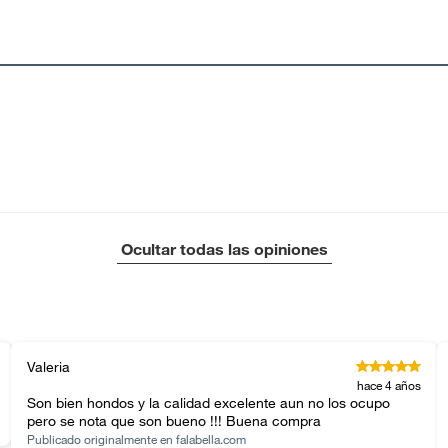
 diferentes, otras con restricciones y algunas
son:
edores tienen:
ros productos para asfalto, hormigón, albañilería.
ona
tros productos para asfalto.
ésticos, tecnología, línea blanca, colchones, muebles,
Ocultar todas las opiniones
inión
m x7.62cm
Valeria
, suplementos alimenticios, vitaminas.
hace 4 años
da
Son bien hondos y la calidad excelente aun no los ocupo
pero se nota que son bueno !!! Buena compra
as de baño con señales de uso, sin empaques, etiquetas o
Publicado originalmente en
falabella.com