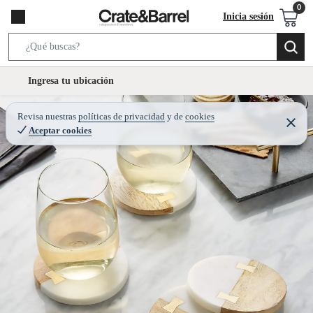
Inicia sesión
S
e
l
Ingresa tu ubicación
a
o
r
c
Revisa nuestras
políticas de privacidad
y
de
cookies
c
C
a
Aceptar cookies
e
h
r
t
r
B
a
i
r
a
o
r
n
-
i
c
o
n