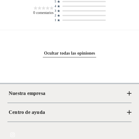
5
4
3
0
comentarios
2
1
Ocultar todas las opiniones
Nuestra empresa
Centro de ayuda
Acerca de Crate
Tiendas
Cambios y devoluciones