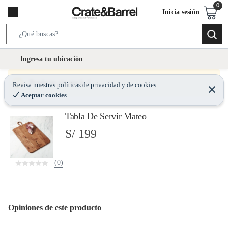
Inicia sesión
S
e
l
Ingresa tu ubicación
a
o
r
c
Producto sin stock :(
Revisa nuestras
políticas de privacidad
y
de
cookies
c
C
a
Aceptar cookies
e
h
r
t
r
B
Tabla De Servir Mateo
a
i
r
a
o
S/ 199
r
n
-
(0)
i
c
o
n
Opiniones de este producto