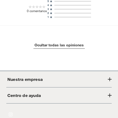
5
4
3
0
comentarios
2
1
Ocultar todas las opiniones
Nuestra empresa
Centro de ayuda
Acerca de Crate
Tiendas
Cambios y devoluciones