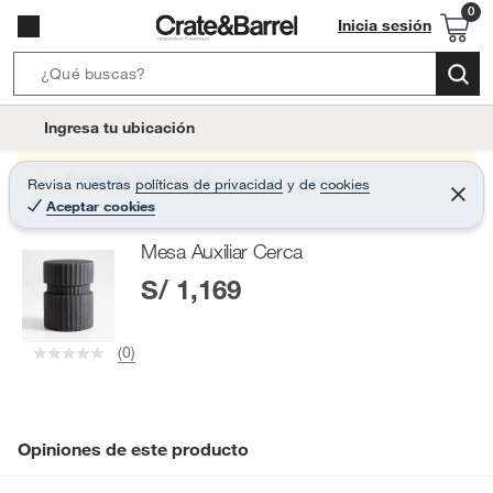
Inicia sesión
S
e
l
Ingresa tu ubicación
a
o
r
c
Producto sin stock :(
Revisa nuestras
políticas de privacidad
y
de
cookies
c
C
a
Aceptar cookies
e
h
r
t
r
B
Mesa Auxiliar Cerca
a
i
r
a
S/ 1,169
o
r
n
-
(0)
i
c
o
n
Opiniones de este producto