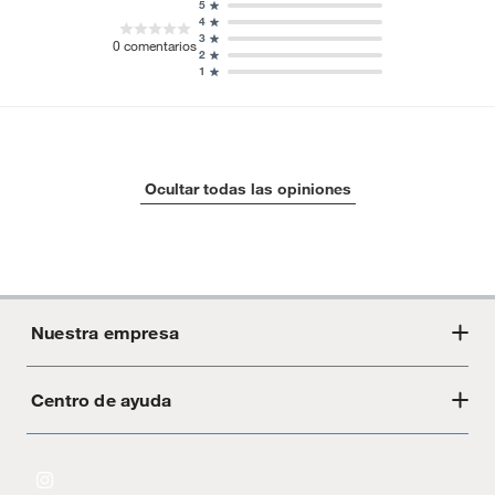
5
4
3
0
comentarios
2
1
Ocultar todas las opiniones
Nuestra empresa
Centro de ayuda
Acerca de Crate
Tiendas
Cambios y devoluciones