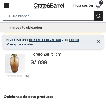
Inicia sesión
S
e
l
Ingresa tu ubicación
a
o
r
c
Producto sin stock :(
Revisa nuestras
políticas de privacidad
y
de
cookies
c
C
a
Aceptar cookies
e
h
r
t
r
B
Florero Zeri 51cm
a
i
r
a
S/ 639
o
r
n
-
(0)
i
c
o
n
Opiniones de este producto