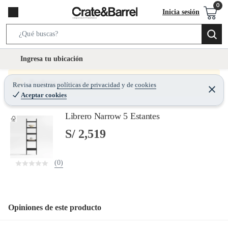
Inicia sesión
S
e
l
Ingresa tu ubicación
a
o
r
c
Producto sin stock :(
Revisa nuestras
políticas de privacidad
y
de
cookies
c
C
a
Aceptar cookies
e
h
r
t
r
B
Librero Narrow 5 Estantes
a
i
r
a
o
S/ 2,519
r
n
-
(0)
i
c
o
n
Opiniones de este producto