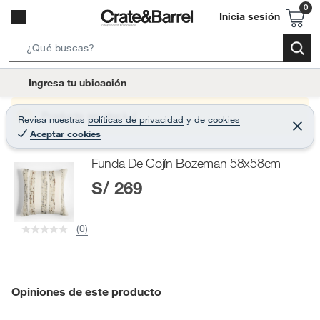
Inicia sesión
S
e
l
Ingresa tu ubicación
a
o
r
c
Producto sin stock :(
Revisa nuestras
políticas de privacidad
y
de
cookies
c
C
a
Aceptar cookies
e
h
r
t
r
B
Funda De Cojín Bozeman 58x58cm
a
i
r
a
S/ 269
o
r
n
-
(0)
i
c
o
n
Opiniones de este producto