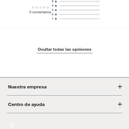
5
4
3
0
comentarios
2
1
Ocultar todas las opiniones
Nuestra empresa
Centro de ayuda
Acerca de Crate
Tiendas
Cambios y devoluciones