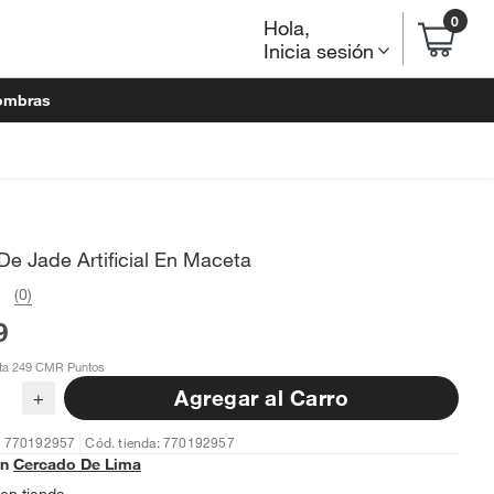
0
Hola
,
Inicia sesión
ombras
De Jade Artificial En Maceta
(0)
9
ta 249 CMR Puntos
Agregar al Carro
+
: 770192957
Cód. tienda: 770192957
en
Cercado De Lima
en tienda