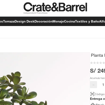
es
Terraza
Design Desk
Decoración
Menaje
Cocina
Textiles y Baño
Alf
Planta 
S/ 24
Acumula has
−
Código
Entrega 
Stock 