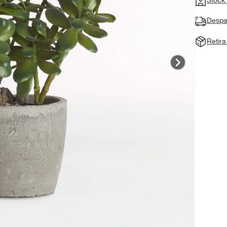
Despa
Retir