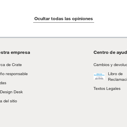
tros productos para asfalto.
Ocultar todas las opiniones
ésticos, tecnología, línea blanca, colchones, muebles,
inión
stra empresa
Centro de ayu
, suplementos alimenticios, vitaminas.
ca de Crate
Cambios y devolu
as de baño con señales de uso, sin empaques, etiquetas o
ño responsable
Libro de
Reclamac
ndas
Textos Legales
 Design Desk
 del sitio