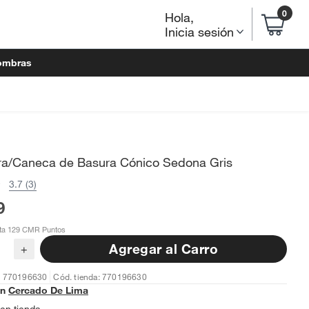
0
Hola
,
Inicia sesión
ombras
ra/Caneca de Basura Cónico Sedona Gris
3.7 (3)
9
ta 129 CMR Puntos
Agregar al Carro
+
: 770196630
Cód. tienda: 770196630
en
Cercado De Lima
en tienda