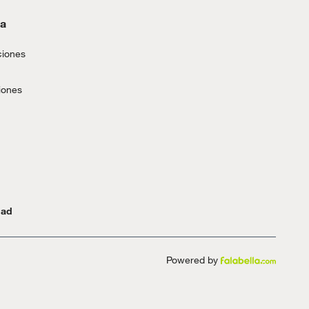
da
ciones
iones
dad
Powered by