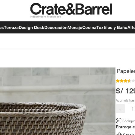
es
Terraza
Design Desk
Decoración
Menaje
Cocina
Textiles y Baño
Alf
Papele
S/ 12
Acumula has
−
Código
Entrega 
Stock 