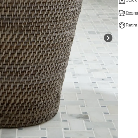
Despa
Retir