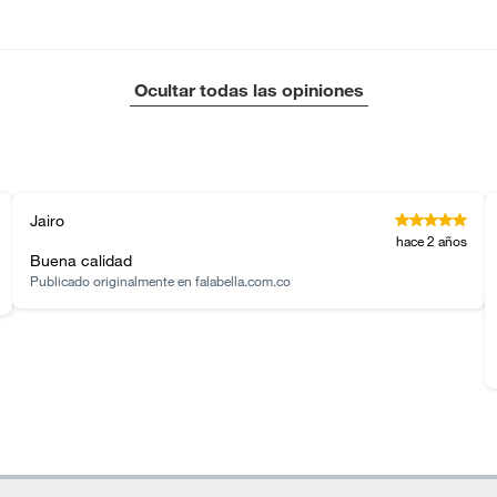
tros productos para asfalto.
ésticos, tecnología, línea blanca, colchones, muebles,
Ocultar todas las opiniones
inión
Jairo
, suplementos alimenticios, vitaminas.
hace 2 años
Buena calidad
Publicado originalmente en
falabella.com.co
as de baño con señales de uso, sin empaques, etiquetas o