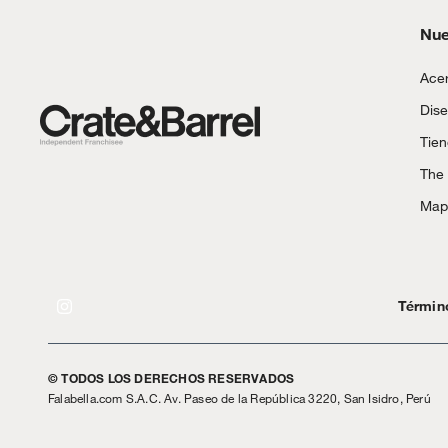
Motocicletas y bicicletas motorizadas.
Nue
Licores y cigarros electrónicos.
Acer
Dise
Tie
The
Mapa
Términ
© TODOS LOS DERECHOS RESERVADOS
Falabella.com S.A.C. Av. Paseo de la República 3220, San Isidro, Perú