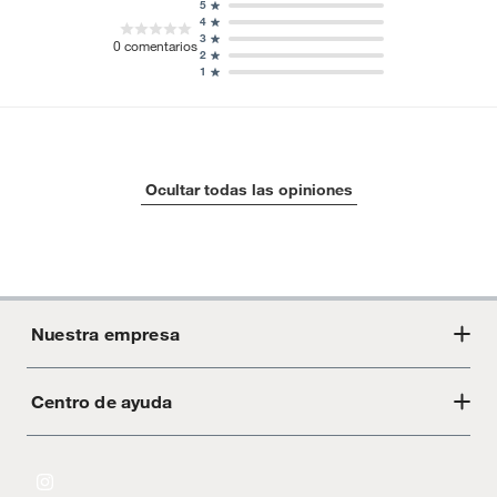
5
4
3
0
comentarios
2
1
Ocultar todas las opiniones
Nuestra empresa
Centro de ayuda
Acerca de Crate
Tiendas
Cambios y devoluciones