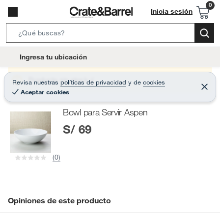
Inicia sesión
S
e
l
Ingresa tu ubicación
a
o
r
c
Producto sin stock :(
Revisa nuestras
políticas de privacidad
y
de
cookies
c
C
a
Aceptar cookies
e
h
r
t
r
B
Bowl para Servir Aspen
a
i
r
a
S/ 69
o
r
n
-
(0)
i
c
o
n
Opiniones de este producto