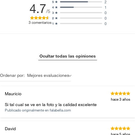
2
5
4.7
1
4
/5
0
3
0
2
3
comentarios
0
1
Ocultar todas las opiniones
Ordenar por:
Mejores evaluaciones
Mauricio
hace 3 años
Si tal cual se ve en la foto y la calidad excelente
Publicado originalmente en
falabella.com
David
hace 5 años