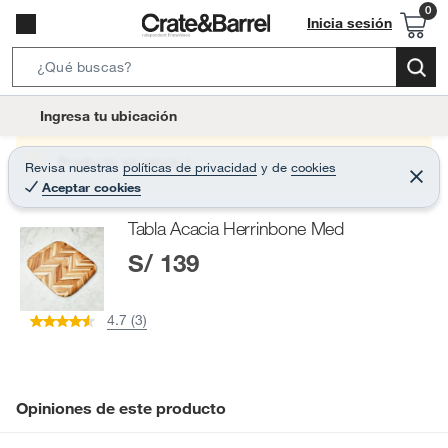
Inicia sesión
S
e
l
Ingresa tu ubicación
a
o
r
c
Producto sin stock :(
Revisa nuestras
políticas de privacidad
y
de
cookies
c
C
a
Aceptar cookies
e
h
r
t
r
B
Tabla Acacia Herrinbone Med
a
i
r
a
S/ 139
o
r
n
-
4.7 (3)
i
c
o
n
Opiniones de este producto