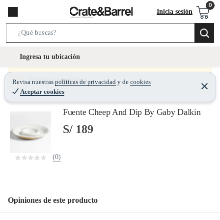
Inicia sesión
S
e
l
Ingresa tu ubicación
a
o
r
c
Producto sin stock :(
Revisa nuestras
políticas de privacidad
y
de
cookies
c
C
a
Aceptar cookies
e
h
r
t
r
B
Fuente Cheep And Dip By Gaby Dalkin
a
i
r
a
o
S/ 189
r
n
-
(0)
i
c
o
n
Opiniones de este producto