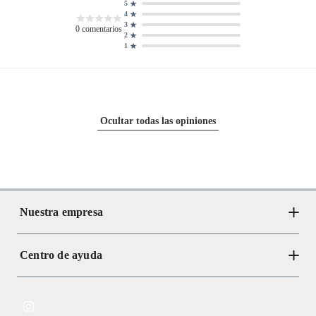
5
4
3
0
comentarios
2
1
Ocultar todas las opiniones
Nuestra empresa
Centro de ayuda
Acerca de Crate
Tiendas
Cambios y devoluciones