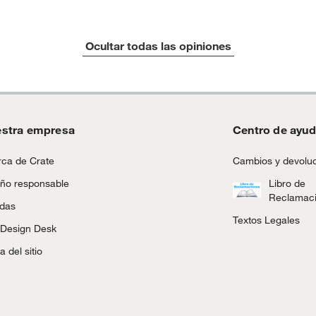
tros productos para asfalto.
Ocultar todas las opiniones
ésticos, tecnología, línea blanca, colchones, muebles,
inión
stra empresa
Centro de ayu
, suplementos alimenticios, vitaminas.
ca de Crate
Cambios y devolu
as de baño con señales de uso, sin empaques, etiquetas o
ño responsable
Libro de
Reclamac
ndas
Textos Legales
 Design Desk
 del sitio