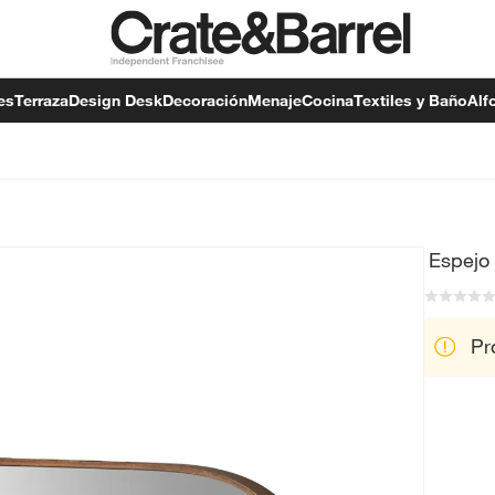
es
Terraza
Design Desk
Decoración
Menaje
Cocina
Textiles y Baño
Alf
Espejo
Pr