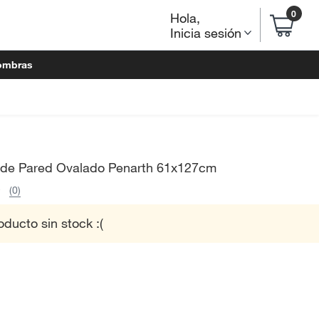
0
Hola
,
Inicia sesión
ombras
 de Pared Ovalado Penarth 61x127cm
(0)
oducto sin stock :(