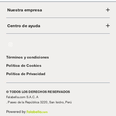
Nuestra empresa
Centro de ayuda
Acerca de Crate
Tiendas
Cambios y devoluciones
Libro de Reclamaciones
Términos y condiciones
Textos Legales
Política de Cookies
Política de Privacidad
© TODOS LOS DERECHOS RESERVADOS
Falabella.com S.A.C. A
. Paseo de la República 3220, San Isidro, Perú
Powered by