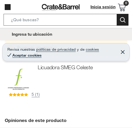
Inicia sesión
S
e
l
Ingresa tu ubicación
a
o
r
c
Producto sin stock :(
Revisa nuestras
políticas de privacidad
y
de
cookies
c
C
a
Aceptar cookies
e
h
r
t
r
B
Licuadora SMEG Celeste
a
i
r
a
o
r
n
-
5 (1)
i
c
o
n
Opiniones de este producto