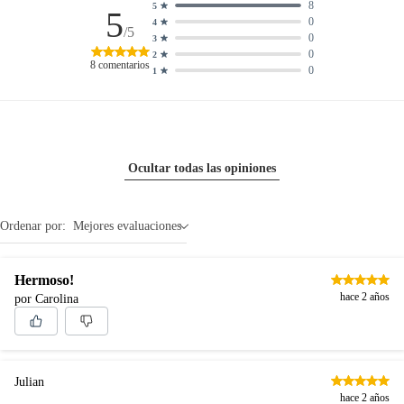
8
5
5
0
4
/5
0
3
0
2
8
comentarios
0
1
Ocultar todas las opiniones
Ordenar por:
Mejores evaluaciones
Hermoso!
hace 2 años
por Carolina
Julian
hace 2 años