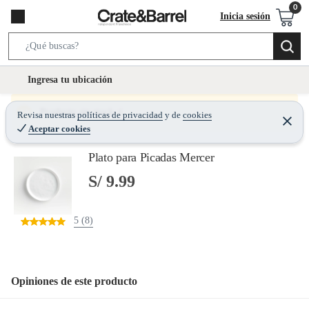
Inicia sesión
S
e
l
Ingresa tu ubicación
a
o
r
c
Producto sin stock :(
Revisa nuestras
políticas de privacidad
y
de
cookies
c
C
a
Aceptar cookies
e
h
r
t
r
B
Plato para Picadas Mercer
a
i
r
a
o
S/ 9.99
r
n
-
5 (8)
i
c
o
n
Opiniones de este producto