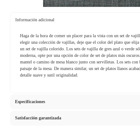
Información adicional
Haga de la hora de comer un placer para la vista con un set de vaji
elegir una colección de vajillas, deje que el color del plato que elij
un set de vajilla colorido. Los sets de vajilla de gres azul o verde 
moderna, opte por una opción de color de set de platos más oscuros.
mantel o camino de mesa blanco junto con servilletas. Los sets con
paisaje de la mesa. De manera similar, un set de platos llanos acaba
detalle suave y sutil originalidad.
Especificaciones
Satisfacción garantizada
Hecho en
China
La mayoría de los productos tienen
30 días desde que los rec
Condicion del producto
Nuevo