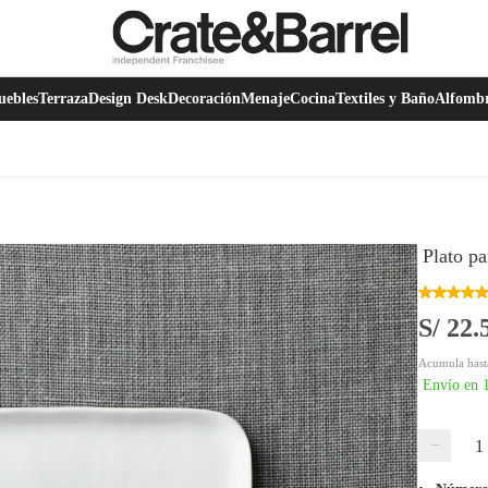
ebles
Terraza
Design Desk
Decoración
Menaje
Cocina
Textiles y Baño
Alfomb
Plato p
S/ 22.
Acumula hast
Envío en 
−