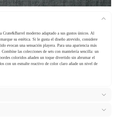
lla Crate&Barrel moderno adaptado a sus gustos únicos. Al
a marque su estética. Si le gusta el diseño atrevido, considere
sólido evocan una sensación playera. Para una apariencia más
 Combíne las colecciones de sets con mantelería sencilla: un
 bordes coloridos añaden un toque divertido sin abrumar el
dos con un esmalte reactivo de color claro añade un nivel de
ibes para hacer una devolución.