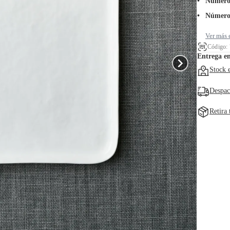
Número 
Número 
Ver más 
Código:
Entrega e
Stock 
Despac
Retira