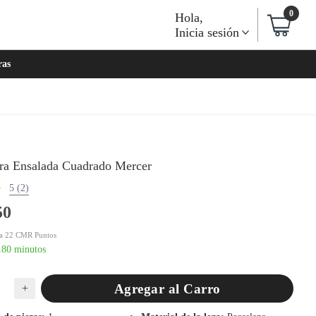
0
Hola
,
Inicia sesión
ras
ara Ensalada Cuadrado Mercer
5 (2)
50
a 22 CMR Puntos
180 minutos
Agregar al Carro
+