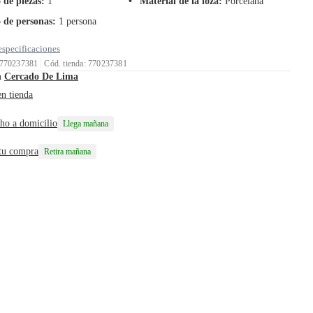
de piezas
:
1
Material de la loza
:
Porcelana
de personas
:
1 persona
especificaciones
 770237381
Cód. tienda: 770237381
n
Cercado De Lima
en tienda
ho a domicilio
Llega mañana
 tu compra
Retira mañana