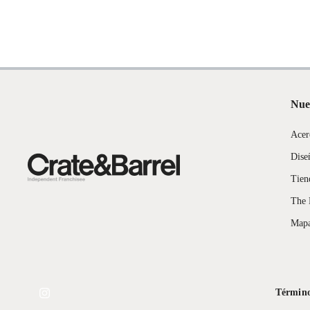
Pinturas de color a pedido.
Plantas.
Número de piezas
1
Productos que hayan sido previamente instalados.
Baterías de auto.
Motocicletas y bicicletas motorizadas.
Licores y cigarros electrónicos.
Nue
Acer
Dise
Tien
The 
Mapa
Término