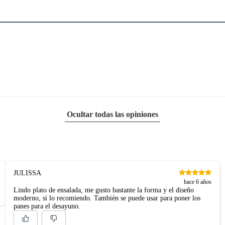
tes, otras con restricciones y algunas que no se pueden
 tienen:
uctos para asfalto, hormigón, albañilería.
na
a
uctos para asfalto.
logía, línea blanca, colchones, muebles, bicicletas y máquinas.
Ocultar todas las opiniones
entos alimenticios, vitaminas.
JULISSA
hace 6 años
mx22.23cmx1.27cm
Lindo plato de ensalada, me gusto bastante la forma y el diseño
con señales de uso, sin empaques, etiquetas o sellos.
moderno, si lo recomiendo. También se puede usar para poner los
panes para el desayuno.
a