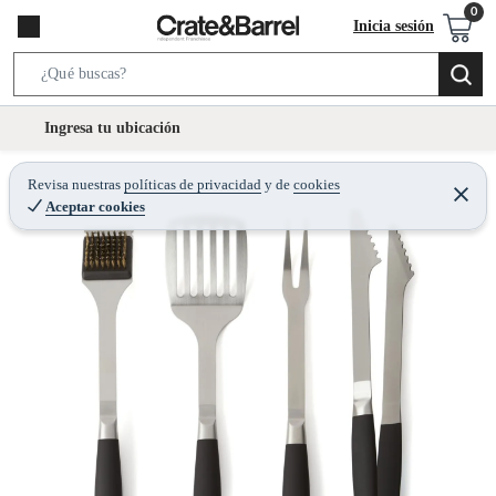
Inicia sesión
S
e
l
Ingresa tu ubicación
a
o
r
c
Revisa nuestras
políticas de privacidad
y
de
cookies
c
C
a
Aceptar cookies
e
h
r
t
r
B
a
i
r
a
o
r
n
-
i
c
o
n