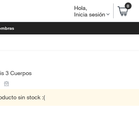
0
Hola
,
Inicia sesión
ombras
is 3 Cuerpos
(0)
oducto sin stock :(