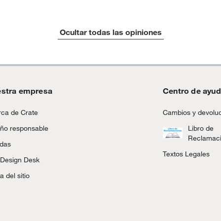
r
tros productos para asfalto.
Ocultar todas las opiniones
ésticos, tecnología, línea blanca, colchones, muebles,
inión
s Unidos
stra empresa
Centro de ayu
, suplementos alimenticios, vitaminas.
aro
ca de Crate
Cambios y devolu
as de baño con señales de uso, sin empaques, etiquetas o
ño responsable
Libro de
Reclamac
ndas
Textos Legales
 Design Desk
 del sitio