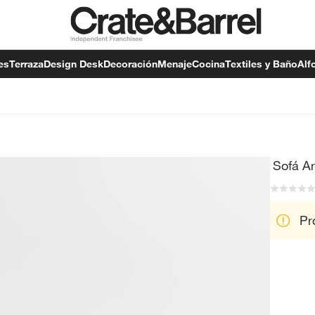
es
Terraza
Design Desk
Decoración
Menaje
Cocina
Textiles y Baño
Alf
Sofá Ar
Pr