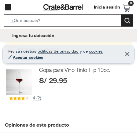
Inicia sesión
S
e
l
Ingresa tu ubicación
a
o
r
c
Producto sin stock :(
Revisa nuestras
políticas de privacidad
y
de
cookies
c
C
a
Aceptar cookies
e
h
r
t
r
B
Copa para Vino Tinto Hip 19oz.
a
i
r
a
S/ 29.95
o
r
n
-
4 (2)
i
c
o
n
Opiniones de este producto