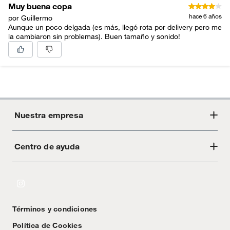
Muy buena copa
hace 6 años
por Guillermo
Aunque un poco delgada (es más, llegó rota por delivery pero me
la cambiaron sin problemas). Buen tamaño y sonido!
Nuestra empresa
Centro de ayuda
Acerca de Crate
Tiendas
Cambios y devoluciones
Libro de Reclamaciones
Términos y condiciones
Textos Legales
Política de Cookies