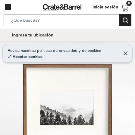
Inicia sesión
S
e
l
Ingresa tu ubicación
a
o
r
c
Revisa nuestras
políticas de privacidad
y
de
cookies
c
C
a
Aceptar cookies
e
h
r
t
r
B
a
i
r
a
o
r
n
-
i
c
o
n