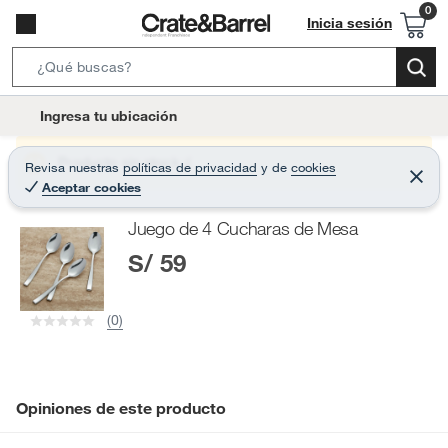
Inicia sesión
S
e
l
Ingresa tu ubicación
a
o
r
c
Producto sin stock :(
Revisa nuestras
políticas de privacidad
y
de
cookies
c
C
a
Aceptar cookies
e
h
r
t
r
B
Juego de 4 Cucharas de Mesa
a
i
r
a
S/ 59
o
r
n
-
(0)
i
c
o
n
Opiniones de este producto