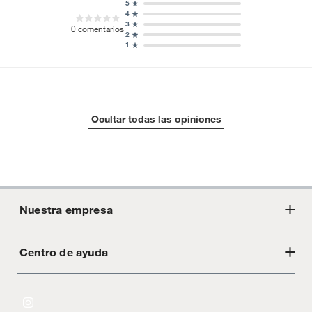
5
4
3
0
comentarios
2
1
Ocultar todas las opiniones
Nuestra empresa
Centro de ayuda
Acerca de Crate
Tiendas
Cambios y devoluciones