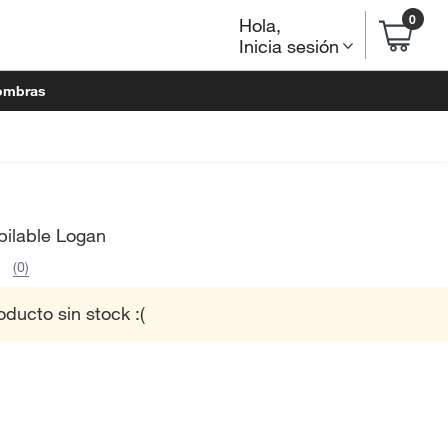
0
Hola
,
Inicia sesión
ombras
pilable Logan
(0)
oducto sin stock :(