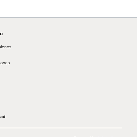
da
ciones
iones
dad