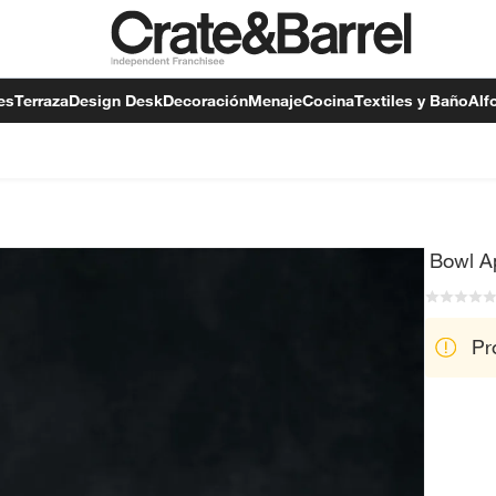
es
Terraza
Design Desk
Decoración
Menaje
Cocina
Textiles y Baño
Alf
Bowl A
Pr