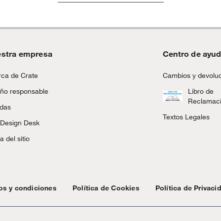
uciones en tiendas Saga Falabella.
inión
m x 15,24 cm x 15,24 cm
stra empresa
Centro de ayu
, suplementos alimenticios, vitaminas.
ca de Crate
Cambios y devolu
as de baño con señales de uso, sin empaques, etiquetas o
ño responsable
Libro de
Reclamac
da
ndas
Textos Legales
 Design Desk
 del sitio
os y condiciones
Política de Cookies
Política de Privaci