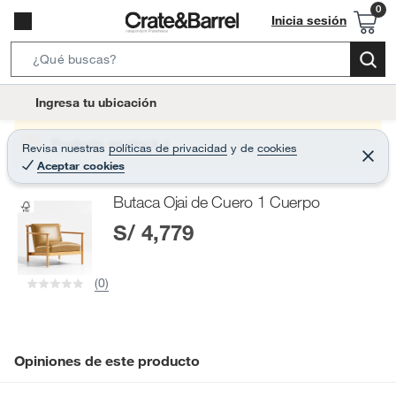
Inicia sesión
S
e
l
Ingresa tu ubicación
a
o
r
c
Producto sin stock :(
Revisa nuestras
políticas de privacidad
y
de
cookies
c
C
a
Aceptar cookies
e
h
r
t
r
B
Butaca Ojai de Cuero 1 Cuerpo
a
i
r
a
S/ 4,779
o
r
n
-
(0)
i
c
o
n
Opiniones de este producto