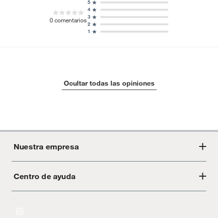
5
4
3
0
comentarios
2
1
Ocultar todas las opiniones
Nuestra empresa
Centro de ayuda
Acerca de Crate
Tiendas
Cambios y devoluciones