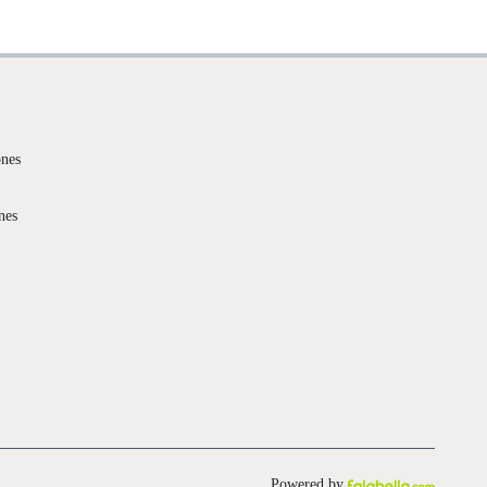
ones
nes
Powered by