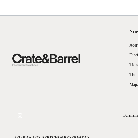
Pinturas de color a pedido.
Plantas.
Productos que hayan sido previamente instalados.
Baterías de auto.
Nue
Motocicletas y bicicletas motorizadas.
Licores y cigarros electrónicos.
Acer
Dise
Tien
The 
Mapa
Término
© TODOS LOS DERECHOS RESERVADOS