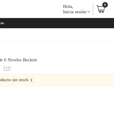
0
Hola
,
Inicia sesión
ras
de 6 Niveles Beckett
5 (1)
ducto sin stock :(