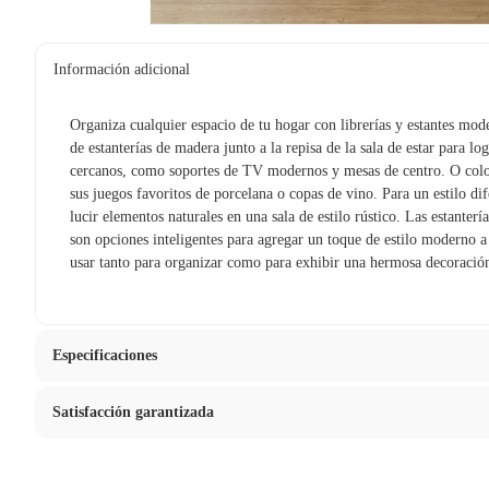
Información adicional
Organiza cualquier espacio de tu hogar con librerías y estantes mod
de estanterías de madera junto a la repisa de la sala de estar para l
cercanos, como soportes de TV modernos y mesas de centro. O coloq
sus juegos favoritos de porcelana o copas de vino. Para un estilo dif
lucir elementos naturales en una sala de estilo rústico. Las estantería
son opciones inteligentes para agregar un toque de estilo moderno a
usar tanto para organizar como para exhibir una hermosa decoración
Especificaciones
Satisfacción garantizada
Material
Madera
La mayoría de los productos tienen
30 días desde que los rec
Modelo
507722