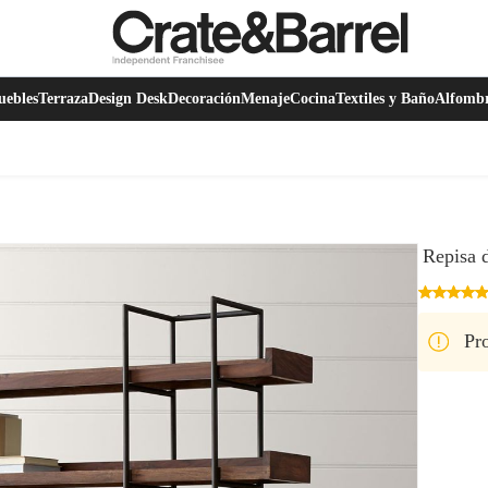
ebles
Terraza
Design Desk
Decoración
Menaje
Cocina
Textiles y Baño
Alfomb
Repisa 
Pro