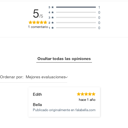
1
5
5
0
4
/5
0
3
0
2
1
comentario
0
1
Ocultar todas las opiniones
Ordenar por:
Mejores evaluaciones
Edith
hace 1 año
Bella
Publicado originalmente en
falabella.com