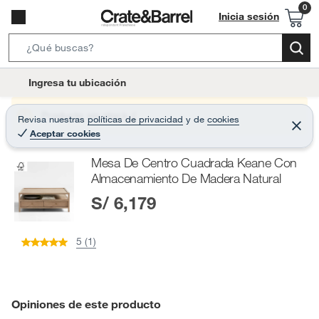
Inicia sesión
S
e
l
Ingresa tu ubicación
a
o
r
c
Producto sin stock :(
Revisa nuestras
políticas de privacidad
y
de
cookies
c
C
a
Aceptar cookies
e
h
r
t
r
B
Mesa De Centro Cuadrada Keane Con
a
i
r
a
Almacenamiento De Madera Natural
o
r
S/ 6,179
n
-
i
5 (1)
c
o
n
Opiniones de este producto