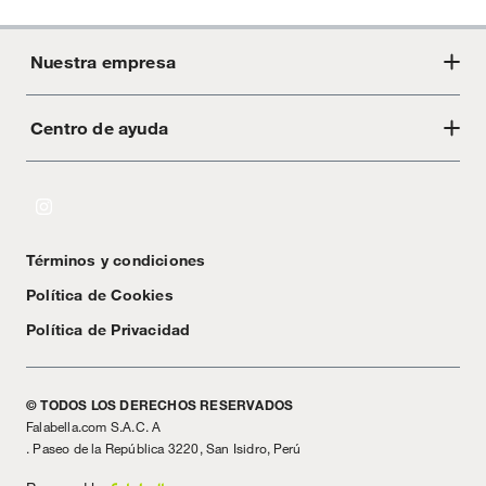
Nuestra empresa
Centro de ayuda
Acerca de Crate
Tiendas
Cambios y devoluciones
Libro de Reclamaciones
Términos y condiciones
Textos Legales
Política de Cookies
Política de Privacidad
© TODOS LOS DERECHOS RESERVADOS
Falabella.com S.A.C. A
. Paseo de la República 3220, San Isidro, Perú