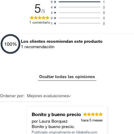
1
5
5
0
4
/5
0
3
0
2
1
comentario
0
1
Los clientes recomiendan este producto
100
%
1
recomendación
Ocultar todas las opiniones
Ordenar por:
Mejores evaluaciones
Bonito y bueno precio
hace 5 meses
por Laura Borquez
Bonito y bueno precio.
Publicado originalmente en
falabella.com