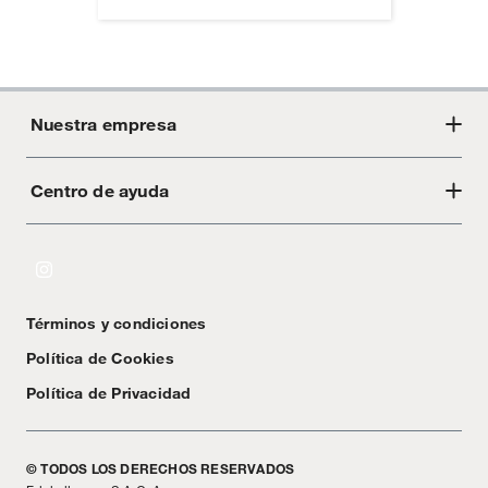
Nuestra empresa
Centro de ayuda
Acerca de Crate
Tiendas
Cambios y devoluciones
Libro de Reclamaciones
Términos y condiciones
Textos Legales
Política de Cookies
Política de Privacidad
© TODOS LOS DERECHOS RESERVADOS