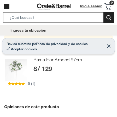
Inicia sesión
S
e
l
Ingresa tu ubicación
a
o
r
c
Producto sin stock :(
Revisa nuestras
políticas de privacidad
y
de
cookies
c
C
a
Aceptar cookies
e
h
r
t
r
B
Rama Flor Almond 97cm
a
i
r
a
S/ 129
o
r
n
-
5 (1)
i
c
o
n
Opiniones de este producto