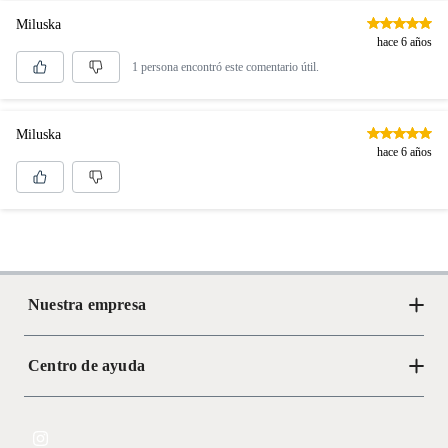
Licores y cigarros electrónicos.
Miluska
hace 6 años
1 persona encontró este comentario útil.
Miluska
hace 6 años
Nuestra empresa
Centro de ayuda
Acerca de Crate
Tiendas
Cambios y devoluciones