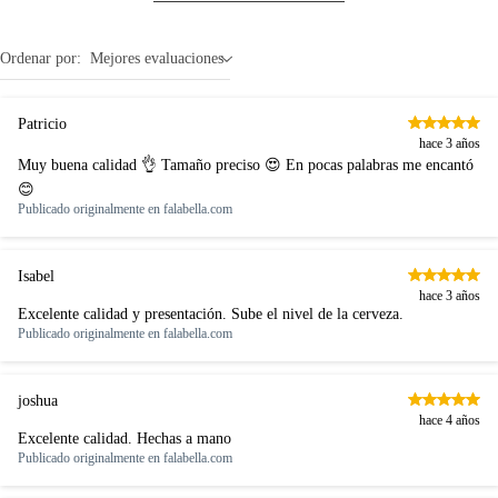
7 días: productos eléctricos o a combustión, electrodomésticos,
tecnología, línea blanca, colchones, muebles, bicicletas y máquinas.
Alto
21.59 cm
Ordenar por:
Mejores evaluaciones
No se pueden devolver o cambiar bajo cambio de opinión
Productos de compra internacional.
Patricio
Productos comprados en Outlet Atocongo.
hace 3 años
Muy buena calidad 👌 Tamaño preciso 😍 En pocas palabras me encantó
Productos perecibles como alimentos, bebidas, medicamentos,
😊
suplementos alimenticios, vitaminas.
Publicado originalmente en
falabella.com
Productos digitales (descarga inmediata).
Por motivos de salubridad, la ropa interior inferior y ropas de baño
con señales de uso, sin empaques, etiquetas o sellos.
Isabel
hace 3 años
Alimentos, bebidas, fórmulas y leches para bebés.
Excelente calidad y presentación. Sube el nivel de la cerveza.
Productos hechos a medida.
Publicado originalmente en
falabella.com
Pinturas de color a pedido.
Plantas.
joshua
Productos que hayan sido previamente instalados.
hace 4 años
Excelente calidad. Hechas a mano
Baterías de auto.
Publicado originalmente en
falabella.com
Motocicletas y bicicletas motorizadas.