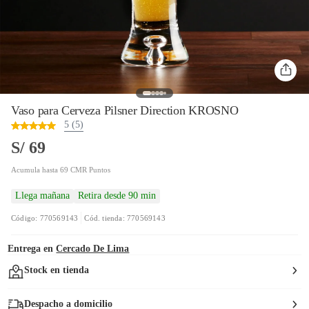
Vaso para Cerveza Pilsner Direction KROSNO
5 (5)
S/ 69
Acumula hasta 69 CMR Puntos
Llega mañana
Retira desde 90 min
Código: 770569143
Cód. tienda: 770569143
Entrega en
Cercado De Lima
Stock en tienda
Despacho a domicilio