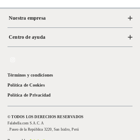
Nuestra empresa
Centro de ayuda
Acerca de Crate
Tiendas
Cambios y devoluciones
Libro de Reclamaciones
Términos y condiciones
Textos Legales
Política de Cookies
Política de Privacidad
© TODOS LOS DERECHOS RESERVADOS
Falabella.com S.A.C. A
. Paseo de la República 3220, San Isidro, Perú