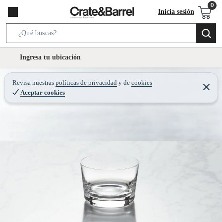
Inicia sesión
S
e
l
Ingresa tu ubicación
a
o
r
c
Revisa nuestras
políticas de privacidad
y
de
cookies
c
C
a
Aceptar cookies
e
h
r
t
r
B
a
i
r
a
o
r
n
-
i
c
o
n