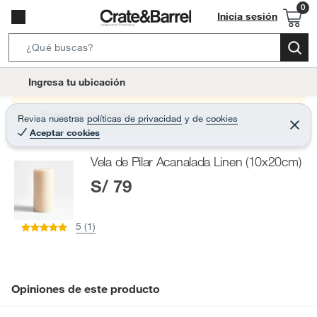
Inicia sesión
S
e
l
Ingresa tu ubicación
a
o
r
c
Producto sin stock :(
Revisa nuestras
políticas de privacidad
y
de
cookies
c
C
a
Aceptar cookies
e
h
r
t
r
B
Vela de Pilar Acanalada Linen (10x20cm)
a
i
r
a
S/ 79
o
r
n
-
5 (1)
i
c
o
n
Opiniones de este producto