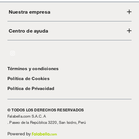
Nuestra empresa
Centro de ayuda
Acerca de Crate
Tiendas
Cambios y devoluciones
Libro de Reclamaciones
Términos y condiciones
Textos Legales
Política de Cookies
Política de Privacidad
© TODOS LOS DERECHOS RESERVADOS
Falabella.com S.A.C. A
. Paseo de la República 3220, San Isidro, Perú
Powered by