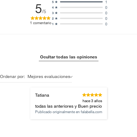
1
5
5
0
4
/5
0
3
0
2
1
comentario
0
1
Ocultar todas las opiniones
Ordenar por:
Mejores evaluaciones
Tatiana
hace 3 años
todas las anteriores y Buen precio
Publicado originalmente en
falabella.com