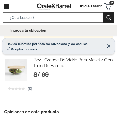
Inicia sesión
S
e
l
Ingresa tu ubicación
a
o
r
c
Producto sin stock :(
Revisa nuestras
políticas de privacidad
y
de
cookies
c
C
a
Aceptar cookies
e
h
r
t
r
B
Bowl Grande De Vidrio Para Mezclar Con
a
i
r
a
Tapa De Bambú
o
r
S/ 99
n
-
i
(0)
c
o
n
Opiniones de este producto