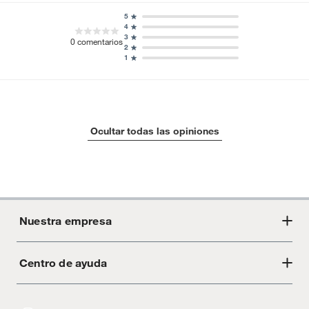
5
4
3
0
comentarios
2
1
Ocultar todas las opiniones
Nuestra empresa
Centro de ayuda
Acerca de Crate
Tiendas
Cambios y devoluciones