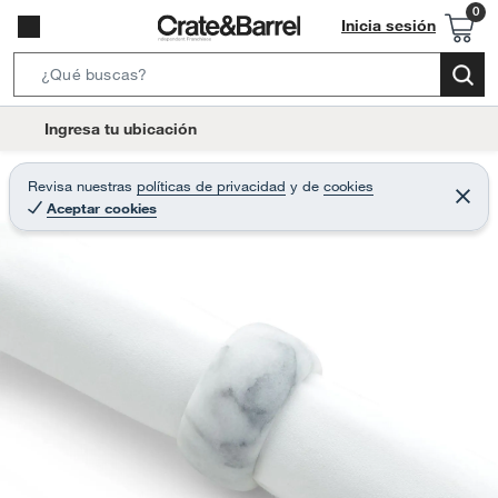
Inicia sesión
S
e
l
Ingresa tu ubicación
a
o
r
c
Revisa nuestras
políticas de privacidad
y
de
cookies
c
C
a
Aceptar cookies
e
h
r
t
r
B
a
i
r
a
o
r
n
-
i
c
o
n