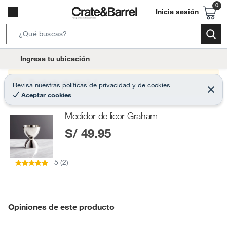
Inicia sesión
S
e
l
Ingresa tu ubicación
a
o
r
c
Producto sin stock :(
Revisa nuestras
políticas de privacidad
y
de
cookies
c
C
a
Aceptar cookies
e
h
r
t
r
B
Medidor de licor Graham
a
i
r
a
S/ 49.95
o
r
n
-
5 (2)
i
c
o
n
Opiniones de este producto