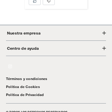
Nuestra empresa
Centro de ayuda
Acerca de Crate
Tiendas
Cambios y devoluciones
Libro de Reclamaciones
Términos y condiciones
Textos Legales
Política de Cookies
Política de Privacidad