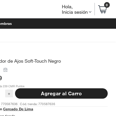
0
Hola
,
Inicia sesión
ombras
dor de Ajos Soft-Touch Negro
(0)
9
ta 239 CMR Puntos
Agregar al Carro
+
: 770587636
Cód. tienda: 770587636
en
Cercado De Lima
en tienda