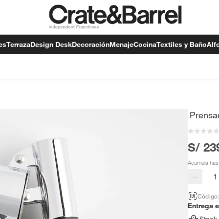
es
Terraza
Design Desk
Decoración
Menaje
Cocina
Textiles y Baño
Alf
Prensa
S/ 23
Acumula has
−
Código
Entrega 
Stock 