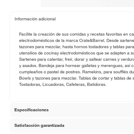
Información adicional
Facilite la creación de sus comidas y recetas favoritas en ca
electrodomésticos de la marca Crate&Barrel. Desde sartenes 
tazones para mezclar, hasta hornos tostadores y tablas para
utensilios de cocinay electrodomésticos que se adapten a su
Sartenes para calentar, freír, dorar y saltear carnes y verdu
y asados. Bandeja para hornear galletas y merengues, así 
cumpleaños o pastel de postres. Ramekins, para soufflés dul
Bowls y tazones para mezclar. Tablas de cortar y tablas de 
Tostadoras, Licuadoras, Cafeteras, Batidoras.
Especificaciones
Satisfacción garantizada
Hecho en
China