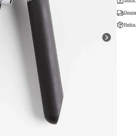
Despa
Retir