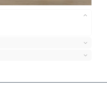
ibes para hacer una devolución.
tes, otras con restricciones y algunas que no se pueden
 tienen:
uctos para asfalto, hormigón, albañilería.