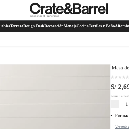
ebles
Terraza
Design Desk
Decoración
Menaje
Cocina
Textiles y Baño
Alfomb
Mesa de
S/ 2,6
Acumula has
−
Forma
:
Ver más 