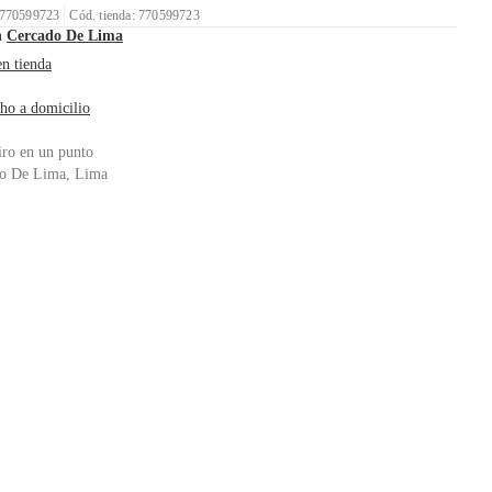
 770599723
Cód. tienda: 770599723
n
Cercado De Lima
en tienda
ho a domicilio
iro en un punto
o De Lima, Lima