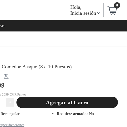
0
Hola
,
Inicia sesión
ras
 Comedor Basque (8 a 10 Puestos)
(0)
99
ta 2699 CMR Puntos
Agregar al Carro
+
Rectangular
Requiere armado
:
No
especificaciones