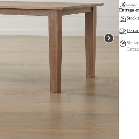
Código:
Entrega e
Stock 
Despac
Sin ret
Cercad