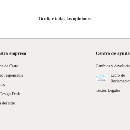
ular
uctos para asfalto.
Ocultar todas las opiniones
logía, línea blanca, colchones, muebles, bicicletas y máquinas.
stra empresa
Centro de ayuda
entos alimenticios, vitaminas.
ca de Crate
Cambios y devoluci
con señales de uso, sin empaques, etiquetas o sellos.
ño responsable
Libro de
Reclamacio
das
Textos Legales
Design Desk
 del sitio