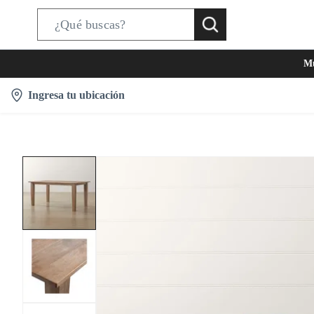
S
e
Mu
a
r
l
Ingresa tu ubicación
c
o
h
c
B
a
a
t
r
i
o
n
-
i
c
o
n