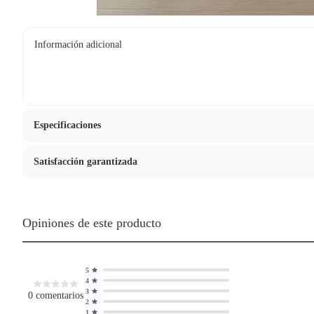
Información adicional
Especificaciones
Satisfacción garantizada
Condicion del producto
Nuevo
La mayoría de los productos tienen
30 días desde que los rec
Requiere armado
No
Sin embargo, tenemos categorías que cuentan con plazos diferen
Opiniones de este producto
devolver ni cambiar. Conoce cuáles son:
Garantía del proveedor en meses
12
Productos vendidos por
Falabella, Tottus y otros vendedores
5
48 horas: cemento, mezclas de hormigón, morteros, yeso y otros prod
4
3
0
comentarios
7 días: colchones y productos de combustión.
Modelo
599723
2
1