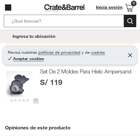
Inicia sesión
S
e
l
Ingresa tu ubicación
a
o
r
c
Producto sin stock :(
Revisa nuestras
políticas de privacidad
y
de
cookies
c
C
a
Aceptar cookies
e
h
r
t
r
B
Set De 2 Moldes Para Hielo Ampersand
a
i
r
a
S/ 119
o
r
n
-
(0)
i
c
o
n
Opiniones de este producto