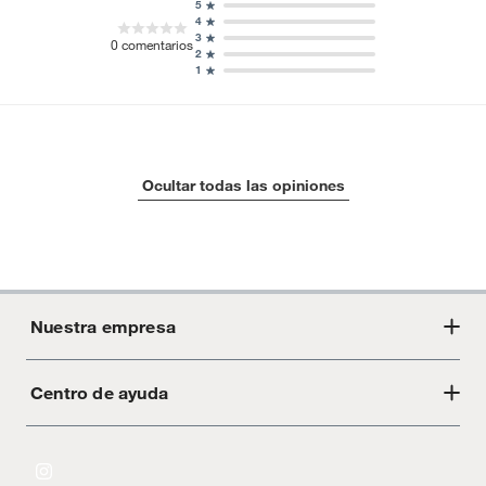
5
4
3
0
comentarios
2
1
Ocultar todas las opiniones
Nuestra empresa
Centro de ayuda
Acerca de Crate
Tiendas
Cambios y devoluciones