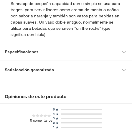
Schnapp de pequeña capacidad con o sin pie se usa para
tragos; para servir licores como crema de menta o coñac
con sabor a naranja y también son vasos para bebidas en
capas suaves. Un vaso doble antiguo, normalmente se
utiliza para bebidas que se sirven "on the rocks" (que
significa con hielo).
Especificaciones
Hecho en
Polonia
Satisfacción garantizada
La mayoría de los productos tienen
30 días desde que los recibes
para hacer una devolución.
Condicion del
Nuevo
producto
Sin embargo, tenemos categorías que cuentan con plazos diferentes,
Opiniones de este producto
otras con restricciones y algunas que no se pueden devolver ni
cambiar. Conoce cuáles son:
5
Material
Vidrio
4
Productos vendidos por
Falabella, Tottus y otros vendedores tienen:
3
0
comentarios
2
48 horas: cemento, mezclas de hormigón, morteros, yeso y
1
Modelo
602418
otros productos para asfalto, hormigón, albañilería.