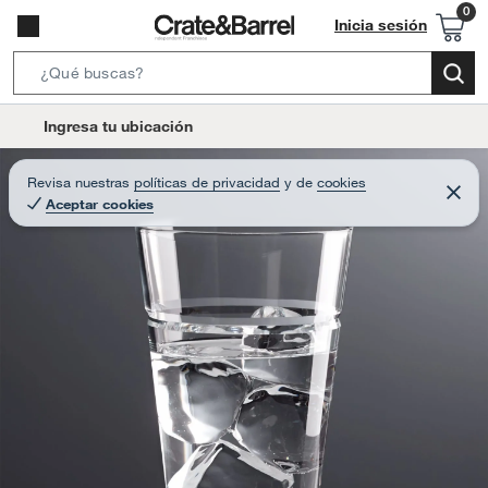
Inicia sesión
S
e
l
Ingresa tu ubicación
a
o
r
c
Revisa nuestras
políticas de privacidad
y
de
cookies
c
C
a
Aceptar cookies
e
h
r
t
r
B
a
i
r
a
o
r
n
-
i
c
o
n