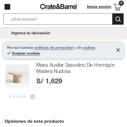
Inicia sesión
S
e
l
Ingresa tu ubicación
a
o
r
c
Producto sin stock :(
Revisa nuestras
políticas de privacidad
y
de
cookies
c
C
a
Aceptar cookies
e
h
r
t
r
B
Mesa Auxiliar Sassolino De Hormigón
a
i
r
a
Madera Nudosa
o
r
S/ 1,629
n
-
i
(0)
c
o
n
Opiniones de este producto