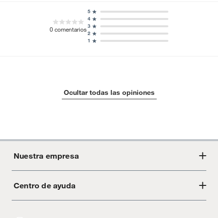
5
4
3
0
comentarios
2
1
Ocultar todas las opiniones
Nuestra empresa
Centro de ayuda
Acerca de Crate
Tiendas
Cambios y devoluciones