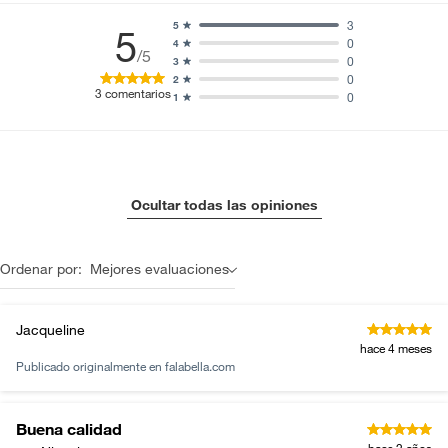
3
5
5
0
4
/5
0
3
0
2
3
comentarios
0
1
Ocultar todas las opiniones
Ordenar por:
Mejores evaluaciones
Jacqueline
hace 4 meses
Publicado originalmente en
falabella.com
Buena calidad