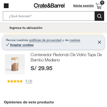
Inicia sesión
S
e
l
Ingresa tu ubicación
a
o
r
c
Producto sin stock :(
Revisa nuestras
políticas de privacidad
y
de
cookies
c
C
a
Aceptar cookies
e
h
r
t
r
B
Contenedor Redondo De Vidrio Tapa De
a
i
r
a
Bambú Mediano
o
r
S/ 29.95
n
-
i
5 (3)
c
o
n
Opiniones de este producto