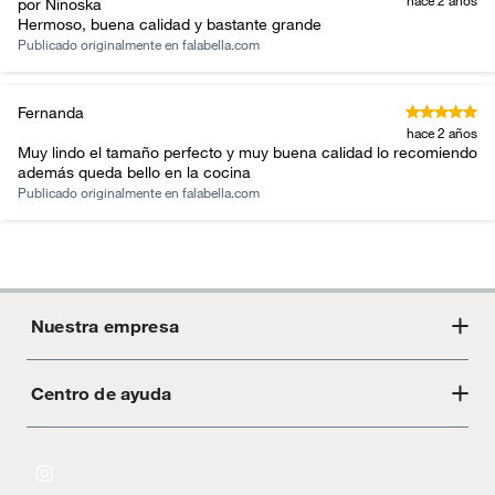
hace 2 años
por Ninoska
Hermoso, buena calidad y bastante grande
Publicado originalmente en
falabella.com
Fernanda
hace 2 años
Muy lindo el tamaño perfecto y muy buena calidad lo recomiendo
además queda bello en la cocina
Publicado originalmente en
falabella.com
Nuestra empresa
Centro de ayuda
Acerca de Crate
Tiendas
Cambios y devoluciones