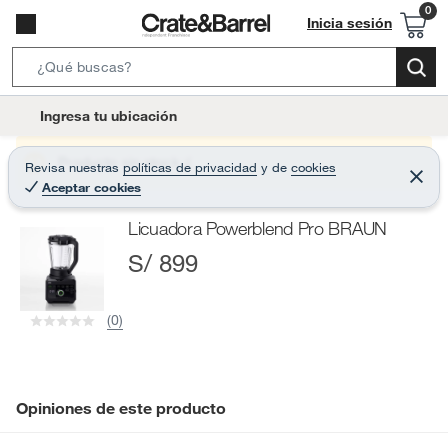
Inicia sesión
S
e
l
Ingresa tu ubicación
a
o
r
c
Producto sin stock :(
Revisa nuestras
políticas de privacidad
y
de
cookies
c
C
a
Aceptar cookies
e
h
r
t
r
B
Licuadora Powerblend Pro BRAUN
a
i
r
a
S/ 899
o
r
n
-
(0)
i
c
o
n
Opiniones de este producto