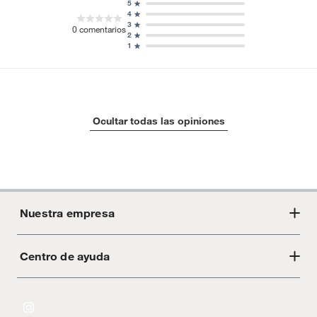
5
4
3
0
comentarios
2
1
Ocultar todas las opiniones
Nuestra empresa
Centro de ayuda
Acerca de Crate
Tiendas
Cambios y devoluciones