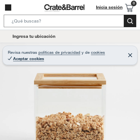
Inicia sesión
S
e
l
Ingresa tu ubicación
a
o
r
c
Revisa nuestras
políticas de privacidad
y
de
cookies
c
C
a
Aceptar cookies
e
h
r
t
r
B
a
i
r
a
o
r
n
-
i
c
o
n