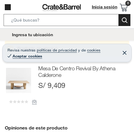
Inicia sesión
S
e
l
Ingresa tu ubicación
a
o
r
c
Producto sin stock :(
Revisa nuestras
políticas de privacidad
y
de
cookies
c
C
a
Aceptar cookies
e
h
r
t
r
B
Mesa De Centro Revival By Athena
a
i
r
a
Calderone
o
r
S/ 9,409
n
-
i
(0)
c
o
n
Opiniones de este producto