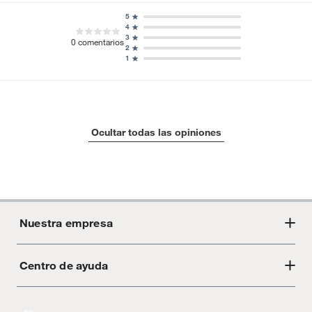
5
4
3
0
comentarios
2
1
Ocultar todas las opiniones
Nuestra empresa
Centro de ayuda
Acerca de Crate
Tiendas
Cambios y devoluciones