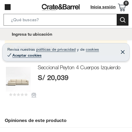
Inicia sesión
S
e
l
Ingresa tu ubicación
a
o
r
c
Producto sin stock :(
Revisa nuestras
políticas de privacidad
y
de
cookies
c
C
a
Aceptar cookies
e
h
r
t
r
B
Seccional Peyton 4 Cuerpos Izquierdo
a
i
r
a
S/ 20,039
o
r
n
-
(0)
i
c
o
n
Opiniones de este producto