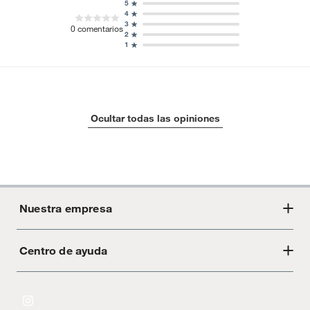
5
4
3
0
comentarios
2
1
Ocultar todas las opiniones
Nuestra empresa
Centro de ayuda
Acerca de Crate
Tiendas
Cambios y devoluciones