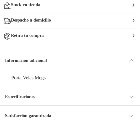
Stock en tienda
Despacho a domicilio
Retira tu compra
Información adicional
Porta Velas Megs
Especificaciones
Condicion del
Nuevo
Satisfacción garantizada
producto
La mayoría de los productos tienen
30 días desde que los recibes para
hacer una devolución.