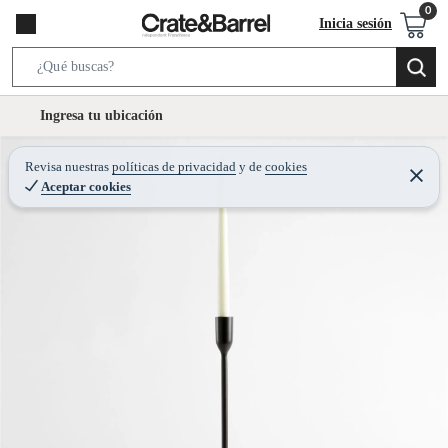
Inicia sesión
S
e
l
Ingresa tu ubicación
a
o
r
c
Revisa nuestras
políticas de privacidad
y
de
cookies
c
C
a
Aceptar cookies
e
h
r
t
r
B
a
i
r
a
o
r
n
-
i
c
o
n