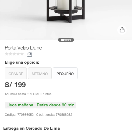
Porta Velas Dune
(0)
Elige una opción:
GRANDE
MEDIANO
PEQUEÑO
S/ 199
Acumula hasta 199 CMR Puntos
Llega mañana
Retira desde 90 min
Código: 770566052
Cód. tienda: 770566052
Entrega en
Cercado De Lima