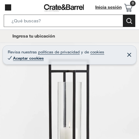
Inicia sesión
S
e
l
Ingresa tu ubicación
a
o
r
c
Revisa nuestras
políticas de privacidad
y
de
cookies
c
C
a
Aceptar cookies
e
h
r
t
r
B
a
i
r
a
o
r
n
-
i
c
o
n